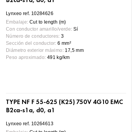
Lynxeo ref. 10284626
Embalaje:
Cut to length (m)
Con conductor amarillo/verde:
Sí
Número de conductores:
3
Sección del conductor:
6 mm²
Diámetro exterior máximo:
17,5 mm
Peso aproximado:
491 kg/km
TYPE NF F 55-625 (K25) 750V 4G10 EMC
B2ca-s1a, d0, a1
Lynxeo ref. 10264613