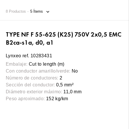
8
Productos
TYPE NF F 55-625 (K25) 750V 2x0,5 EMC
B2ca-s1a, d0, a1
Lynxeo ref. 10283431
Embalaje:
Cut to length (m)
Con conductor amarillo/verde:
No
Número de conductores:
2
Sección del conductor:
0,5 mm²
Diámetro exterior máximo:
11,0 mm
Peso aproximado:
152 kg/km