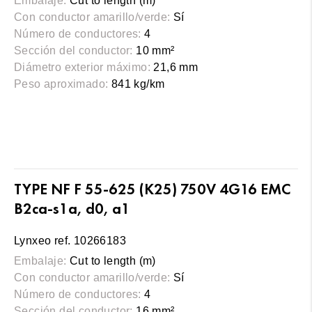
Embalaje:
Cut to length (m)
Con conductor amarillo/verde:
Sí
Número de conductores:
4
Sección del conductor:
10 mm²
Diámetro exterior máximo:
21,6 mm
Peso aproximado:
841 kg/km
TYPE NF F 55-625 (K25) 750V 4G16 EMC
B2ca-s1a, d0, a1
Lynxeo ref. 10266183
Embalaje:
Cut to length (m)
Con conductor amarillo/verde:
Sí
Número de conductores:
4
Sección del conductor:
16 mm²