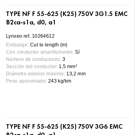
TYPE NF F 55-625 (K25) 750V 3G1.5 EMC
B2ca-s1a, d0, a1
Lynxeo ref. 10264612
Embalaje:
Cut to length (m)
Con conductor amarillo/verde:
Sí
Número de conductores:
3
Sección del conductor:
1,5 mm²
Diámetro exterior máximo:
13,2 mm
Peso aproximado:
243 kg/km
TYPE NF F 55-625 (K25) 750V 3G6 EMC
B2ca-s1a, d0, a1