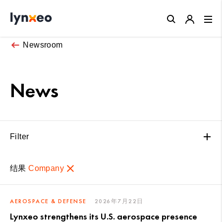
Close
Newsroom
News
Filter
结果
Company
AEROSPACE & DEFENSE
2026年7月22日
Lynxeo strengthens its U.S. aerospace presence