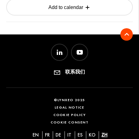
Add to calendar
联系我们
©LYNXEO 2025
LEGAL NOTICE
COOKIE POLICY
COOKIE CONSENT
EN
FR
DE
IT
ES
KO
ZH