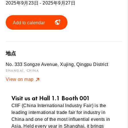
2025年9月23日 - 2025年9月27日
Add to calendar
地点
No. 333 Songze Avenue, Xujing, Qingpu District
SHANGAÏ, CHINA
View on map
Visit us at Hall 1.1 Booth 001
CIIF (China International Industry Fair) is the
leading international trade fair for industry in
China and one of the most influential events in
Asia. Held every year in Shanghai, it brings